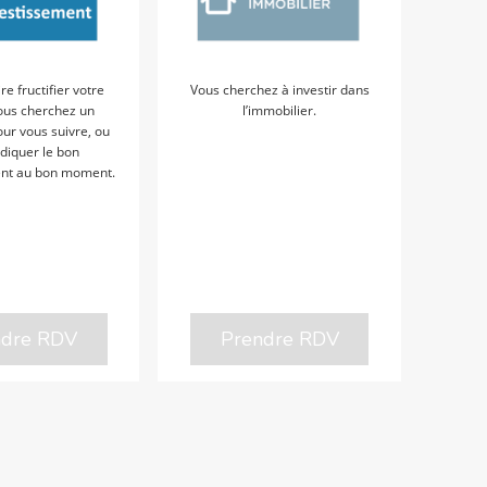
re fructifier votre
Vous cherchez à investir dans
vous cherchez un
l’immobilier.
our vous suivre, ou
diquer le bon
ent au bon moment.
ndre RDV
Prendre RDV