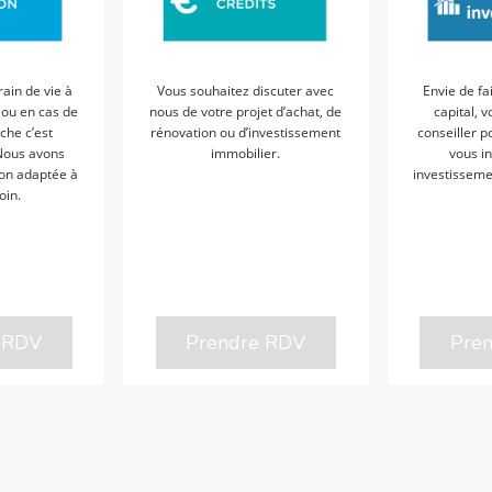
ain de vie à
Vous souhaitez discuter avec
Envie de fai
 ou en cas de
nous de votre projet d’achat, de
capital, 
che c’est
rénovation ou d’investissement
conseiller p
 Nous avons
immobilier.
vous in
ion adaptée à
investissem
oin.
 RDV
Prendre RDV
Pre